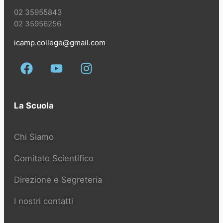
02 35955843
02 35956256
icamp.college@gmail.com
La Scuola
Chi Siamo
Comitato Scientifico
Direzione e Segreteria
I nostri contatti