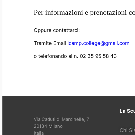
Per informazioni e prenotazioni co
Oppure contattarci:
Tramite Email
icamp.college@gmail.com
o telefonando al n. 02 35 95 58 43
La Sc
Via Caduti di Marcinelle, 7
20134 Milano
Chi S
Italia