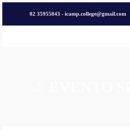
02 35955843 - icamp.college@gmail.com
EVENTO S
01
Mag