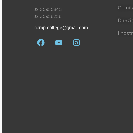
Comita
02 35955843
02 35956256
Direzi
icamp.college@gmail.com
I nostr