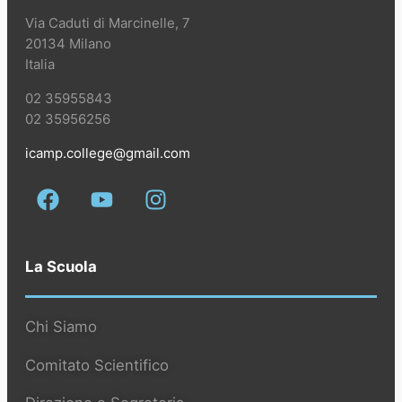
Via Caduti di Marcinelle, 7
20134 Milano
Italia
02 35955843
02 35956256
icamp.college@gmail.com
La Scuola
Chi Siamo
Comitato Scientifico