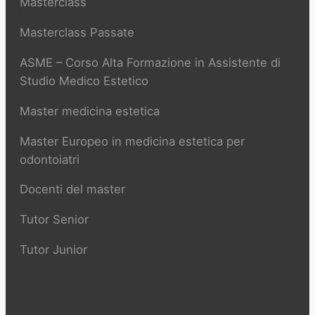
Masterclass
Masterclass Passate
ASME – Corso Alta Formazione in Assistente di
Studio Medico Estetico
Master medicina estetica
Master Europeo in medicina estetica per
odontoiatri
Docenti del master
Tutor Senior
Tutor Junior