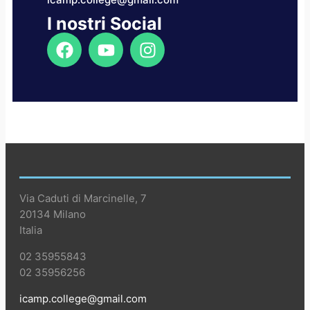
I nostri Social
Via Caduti di Marcinelle, 7
20134 Milano
Italia
02 35955843
02 35956256
icamp.college@gmail.com